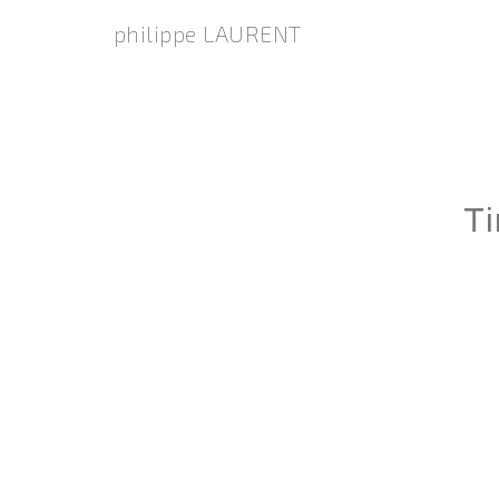
philippe LAURENT
T
26 janvier 
Etiam sit amet erat volutpat, dapibus eros eget, p
tincidunt interdum consequat. Pellentesque placer
quam. Quisque et ant