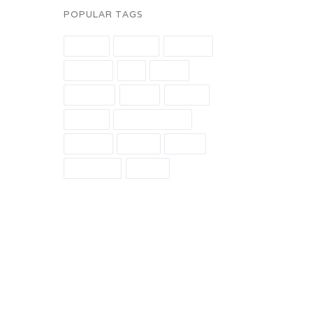
POPULAR TAGS
blonde
events
famous
fashion
girl
jeans
lifestyle
music
nature
people
photographer
portrait
promo
quote
red dress
smoke