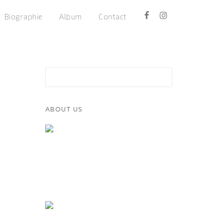
Biographie
Album
Contact
ABOUT US
Nunc ultrices metus vitae purus fringilla,
velir pretium nunc bibendum. Duis in
diam nonum neque ultricies volutpat.
Etiam dolor et lectus.