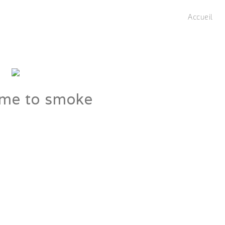
Accueil
ime to smoke
2017
laurentphil
Fashion
,
People
ulvinar dui. Pellentesque sed orci id orci iaculis bibendum ac a quam. Integer
at dignissim purus non dignissim. Pellentesque ut volutpat libero, a sagittis
e nec enim fermentum molestie quis non libero.
READ MORE