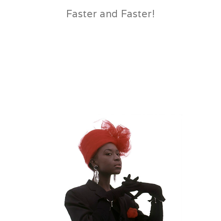
Faster and Faster!
26 janvier 2017
by
laurentphil
in
Events
Duis eu leo urna. Sed vel sapien pharetra, mollis ex eu, lacinia lorem.
Donec elit turpis, porttitor sit amet erat vitae, molestie facilisis diam.
Sed sit amet felis massa. Vivamus lobortis, libero sit amet vulputate
placerat, arcu leo feugiat arcu, a commodo ligula enim eget risus.
Nullam maximus sapien quam, sed pellentesque mi.