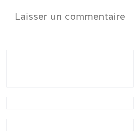
Laisser un commentaire
Votre adresse e-mail ne sera pas publiée.
Les champs
obligatoires sont indiqués avec
*