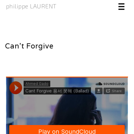
philippe LAURENT
Can’t Forgive
26 janvier 2017
by
laurentphil
in
Events
,
Fashion
Aucun commentaire
fashion
,
music
,
people