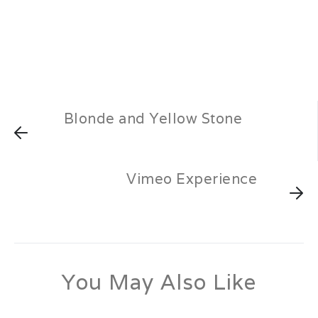
[vc_icon icon_fontawesome= »fa fa-tumblr-square »
color= »custom » background_style= »rounded-less »
background_color= »custom » size= »xs »
custom_color= »#ffffff »
custom_background_color= »#35455c » link= »url:%23||| »]
[/vc_column][/vc_row]
Blonde and Yellow Stone
26 janvier 2017
by
laurentphil
Comments: 0
Vimeo Experience
26 janvier 2017
by
laurentphil
Comments: 0
You May Also Like