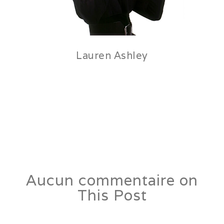
Lauren Ashley
26 janvier 2017
by
laurentphil
in
Events
,
Portrait
Lorem ipsum dolor sit amet, consectetur adipiscing elit. Fusce nulla
leo, lacinia quis laoreet blandit, lacinia eget justo. Aenean
condimentum nulla commodo mattis viverra. Aliquam erat volutpat.
Phasellus efficitur purus quis aliquam sollicitudin. Nullam porta dolor
eget velit. Phasellus posuere metus nisi, eget hendrerit est.
Aucun commentaire on
This Post