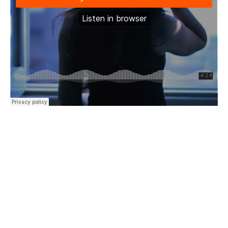
[vc_row css= ».vc_custom_1486055678296{margin-top: -27px
!important;} »][vc_column][vc_column_text]Lorem ipsum dolor
sit amet, consectetur adipiscing elit. Nam euismod massa vitae ex
dignissim, eu laoreet augue faucibus. Pellentesque habitant
morbi tristique senectus et netus et malesuada fames ac turpis
egestas. Donec sit amet odio ante. Vestibulum vel leo odio.
Donec ut tempor enim. Aenean sodales ex dapibus dui rhoncus,
et placerat neque hendrerit. Nullam placerat ornare urna,
hendrerit luctus tellus mollis eget. Vivamus fermentum nibh
libero, ac luctus lorem consequat vel. Cras faucibus purus augue,