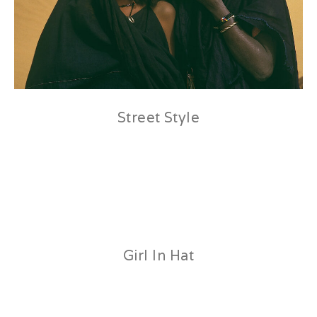
Street Style
26 janvier 2017
by
laurentphil
in
Events
,
People
Lorem ipsum dolor sit amet, consectetur adipiscing elit. Curabitur
egestas est risus, ac bibendum nulla consequat vitae. In molestie
magna vel justo euismod, ut pharetra nisl tincidunt. Proin in velit
posuere felis tempus molestie pharetra ac urna. Nulla porttitor quam
ex, sed porta ipsum congue quis. Nam quis lorem non.
Girl In Hat
26 janvier 2017
by
laurentphil
in
Fashion
,
Portrait
Sed tempus mattis ligula, eu volutpat neque sagittis eu. Donec feugiat