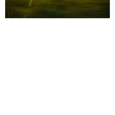
[vc_row css= ».vc_custom_1486055332320{margin-top: -21px
!important;} »][vc_column][vc_column_text]Lorem ipsum dolor
sit amet, consectetur adipiscing elit. Nam euismod massa vitae ex
dignissim, eu laoreet augue faucibus. Pellentesque habitant
morbi tristique senectus et netus et malesuada fames ac turpis
egestas. Donec sit amet odio ante. Vestibulum vel leo odio.
Donec ut tempor enim. Aenean sodales ex dapibus dui rhoncus,
et placerat neque hendrerit. Nullam placerat ornare urna,
hendrerit luctus tellus mollis eget. Vivamus fermentum nibh
libero, ac luctus lorem consequat vel. Cras faucibus purus augue,
aliquam rhoncus ipsum ornare vitae. Aliquam erat volutpat.
Vivamus id metus nec sem lacinia hendrerit. Integer dapibus ex
quis tempus iaculis. Nam ac libero semper, lacinia orci vitae,
dictum tellus. Vivamus nec tristique ex, et vestibulum dui.
Phasellus urna lorem, condimentum eu eros ut, suscipit.
Aenean ullamcorper ex elit, id cursus ante malesuada quis.
Pellentesque et elit fermentum, congue velit in, vulputate eros.