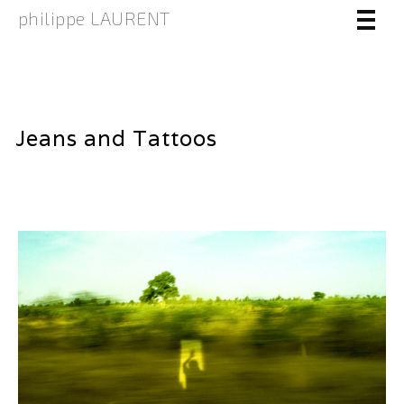
philippe LAURENT
Jeans and Tattoos
26 janvier 2017
by
laurentphil
in
Events
,
People
Aucun commentaire
girl
,
jeans
,
lifestyle