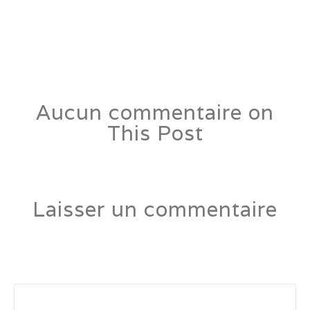
leo dolor, sed interdum mi gravida vitae. Nulla ac maximus arcu, sit
amet vestibulum erat. Proin faucibus, ex vitae commodo facilisis, eros
risus ullamcorper justo, et placerat ante lectus in dui. Proin et
elementum ante, ac commodo felis. Aenean est eros.
Aucun commentaire on
This Post
Laisser un commentaire
Votre adresse e-mail ne sera pas publiée.
Les champs
obligatoires sont indiqués avec
*