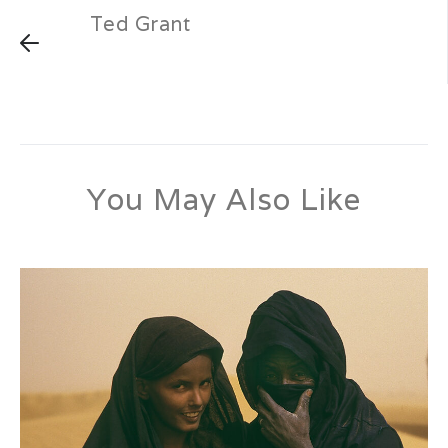
Ted Grant
26 janvier 2017
by
laurentphil
Comments: 0
You May Also Like